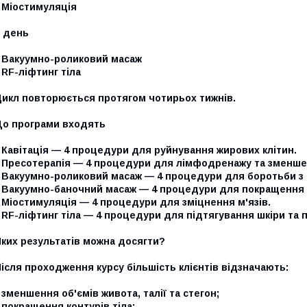
 Міостимуляція
5 день
- Вакуумно-роликовий масаж
 RF-ліфтинг тіла
Цикл повторюється протягом чотирьох тижнів.
До програми входять
 Кавітація — 4 процедури для руйнування жирових клітин.
- Пресотерапія — 4 процедури для лімфодренажу та зменше
- Вакуумно-роликовий масаж — 4 процедури для боротьби з
- Вакуумно-баночний масаж — 4 процедури для покращення 
 Міостимуляція — 4 процедури для зміцнення м'язів.
 RF-ліфтинг тіла — 4 процедури для підтягування шкіри та 
Яких результатів можна досягти?
ісля проходження курсу більшість клієнтів відзначають:
 зменшення об'ємів живота, талії та стегон;
 покращення контурів тіла;