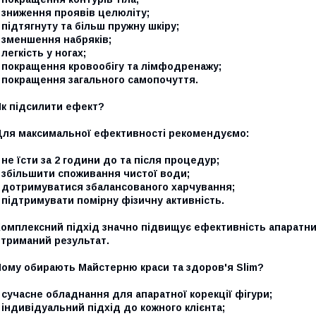
 зниження проявів целюліту;
 підтягнуту та більш пружну шкіру;
 зменшення набряків;
 легкість у ногах;
- покращення кровообігу та лімфодренажу;
- покращення загального самопочуття.
Як підсилити ефект?
Для максимальної ефективності рекомендуємо:
 не їсти за 2 години до та після процедур;
 збільшити споживання чистої води;
- дотримуватися збалансованого харчування;
 підтримувати помірну фізичну активність.
Комплексний підхід значно підвищує ефективність апаратни
отриманий результат.
Чому обирають Майстерню краси та здоров'я Slim?
 сучасне обладнання для апаратної корекції фігури;
 індивідуальний підхід до кожного клієнта;