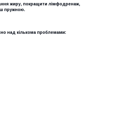
ання жиру, покращити лімфодренаж,
ьш пружною.
сно над кількома проблемами: