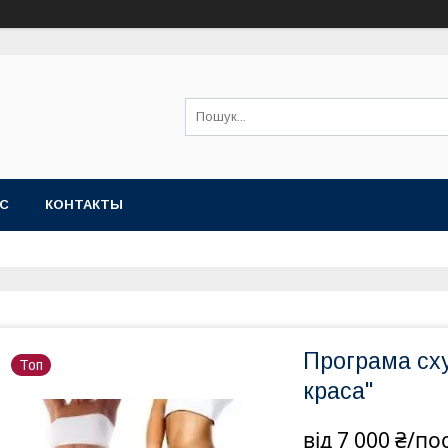
АС
КОНТАКТЫ
Програма сху
Топ
краса"
від
7 000 ₴/по