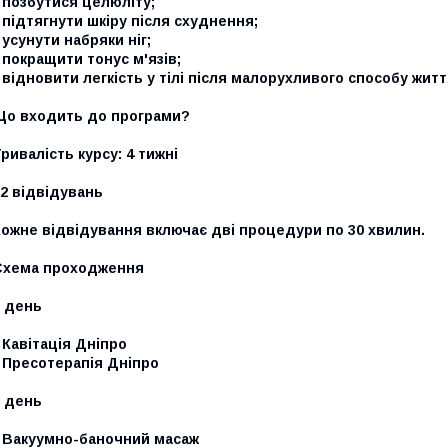
 позбутися целюліту;
 підтягнути шкіру після схуднення;
 усунути набряки ніг;
 покращити тонус м'язів;
 відновити легкість у тілі після малорухливого способу житт
Що входить до програми?
ривалість курсу: 4 тижні
2 відвідувань
Кожне відвідування включає дві процедури по 30 хвилин.
Схема проходження
1 день
 Кавітація Дніпро
 Пресотерапія Дніпро
3 день
- Вакуумно-баночний масаж