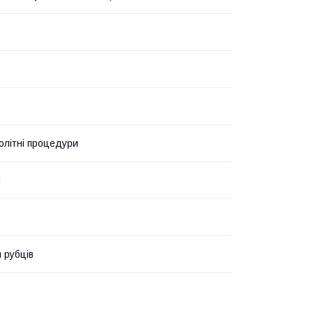
літні процедури
я
 рубців