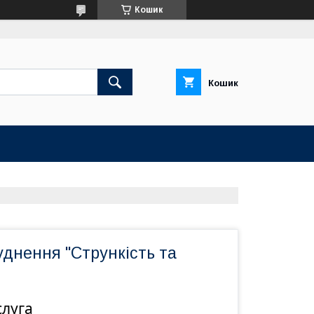
Кошик
Кошик
днення "Стрункість та
слуга