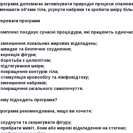
Програма допомагає активізувати природні процеси спалюв
меншити об'єми тіла, усунути набряки та зробити шкіру біл
Переваги програми
Комплекс поєднує сучасні процедури, які працюють одноча
- зменшення локальних жирових відкладень;
- швидке та безпечне схуднення;
 корекція фігури;
 боротьба з целюлітом;
 підтягування шкіри;
 покращення контурів тіла;
 стимуляція кровообігу та лімфовідтоку;
 зменшення набряків;
- покращення загального самопочуття.
Кому підходить програма?
Програма рекомендована, якщо ви хочете:
 схуднути та скоригувати фігуру;
 прибрати живіт, боки або жирові відкладення на стегнах;