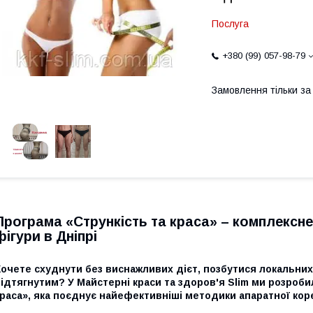
Послуга
+380 (99) 057-98-79
Замовлення тільки з
Програма «Стрункість та краса» – комплексне
фігури в Дніпрі
очете схуднути без виснажливих дієт, позбутися локальних
ідтягнутим? У Майстерні краси та здоров'я Slim ми розроб
раса», яка поєднує найефективніші методики апаратної корек