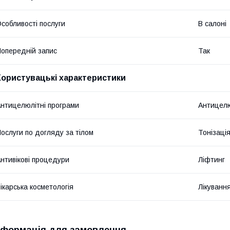
собливості послуги
В салоні
опередній запис
Так
Користувацькі характеристики
нтицелюлітні програми
Антицелю
ослуги по догляду за тілом
Тонізаці
нтивікові процедури
Ліфтинг
ікарська косметологія
Лікування
нформація для замовлення