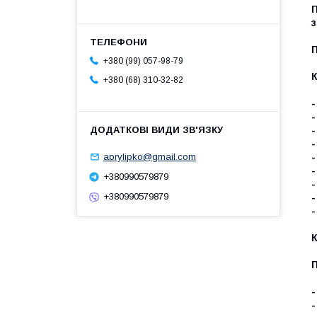
з
+380 (99) 057-98-79
+380 (68) 310-32-82
-
-
-
aprylipko@gmail.com
-
+380990579879
-
+380990579879
-
-
-