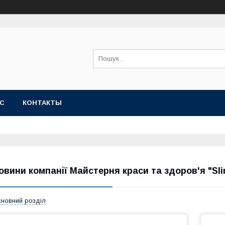
АС
КОНТАКТЫ
овини компанії Майстерня краси та здоров'я "Sl
новний розділ