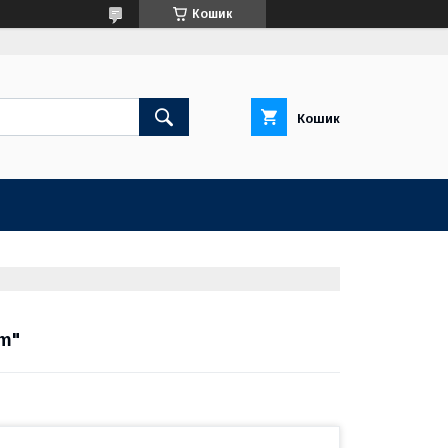
Кошик
Кошик
im"